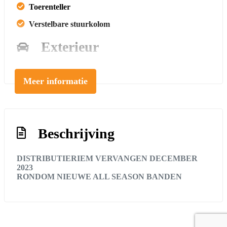
Toerenteller
Verstelbare stuurkolom
Exterieur
Achterruitwisser en sproeier
Meer informatie
Buitenspiegels elektrisch verstel- en verwarmbaar
Buitenspiegels in carrosseriekleur
Bumpers in carrosseriekleur
Beschrijving
Centrale vergrendeling met afstandsbediening
Getint glas
DISTRIBUTIERIEM VERVANGEN DECEMBER
2023
Koplampen in hoogte verstelbaar
RONDOM NIEUWE ALL SEASON BANDEN
Veiligheid
Alarm klasse 1(startblokkering)