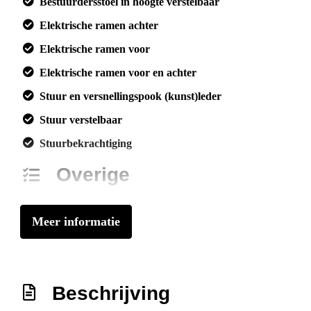
Bestuurdersstoel in hoogte verstelbaar
Elektrische ramen achter
Elektrische ramen voor
Elektrische ramen voor en achter
Stuur en versnellingspook (kunst)leder
Stuur verstelbaar
Stuurbekrachtiging
Overige
Anti blokkeer systeem
Meer informatie
Anti doorslip regeling
Bestuurdersairbag
Bluetooth
Beschrijving
Elektronisch stabiliteits programma