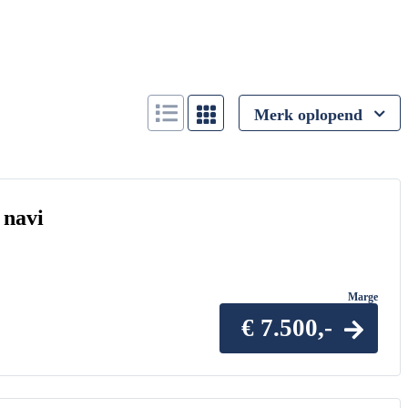
Merk oplopend
 navi
Marge
€ 7.500,-