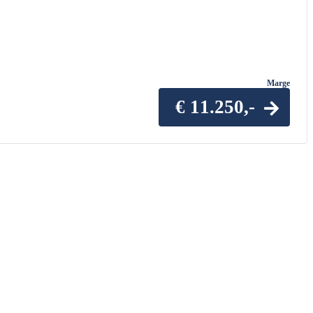
Marge
€ 11.250,-