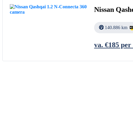
Nissan Qash
140.886 km
va. €
185
per