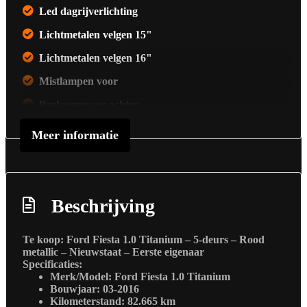
Led dagrijverlichting
Lichtmetalen velgen 15"
Lichtmetalen velgen 16"
Mistlampen voor
Parkeersensor achter
Verwarmde voorruit
Meer informatie
Overige
Anti blokkeer systeem
Beschrijving
Autonomous emergency braking
Bestuurdersairbag
Te koop: Ford Fiesta 1.0 Titanium – 5-deurs – Rood
metallic – Nieuwstaat – Eerste eigenaar
Bluetooth
Specificaties:
Merk/Model:
Ford Fiesta 1.0 Titanium
Elektronisch stabiliteits programma
Bouwjaar:
03-2016
Kilometerstand:
82.665 km
Elektronische remkrachtverdeling