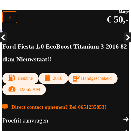
Marge
€ 50,-
Ford Fiesta 1.0 EcoBoost Titanium 3-2016 82
dkm Nieuwstaat!!
Benzine
2016
Handgeschakeld
82.665 KM
Direct contact opnemen? Bel 0651235853!
Proefrit aanvragen