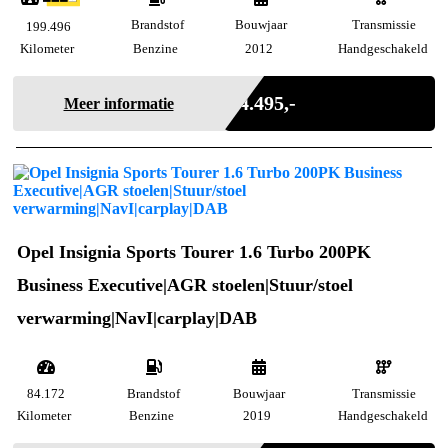
Brandstof
Bouwjaar
Transmissie
199.496
Kilometer
Benzine
2012
Handgeschakeld
Marge
€ 4.495,-
Meer informatie
Opel Insignia Sports Tourer 1.6 Turbo 200PK
Business Executive|AGR stoelen|Stuur/stoel
verwarming|NavI|carplay|DAB
84.172
Brandstof
Bouwjaar
Transmissie
Kilometer
Benzine
2019
Handgeschakeld