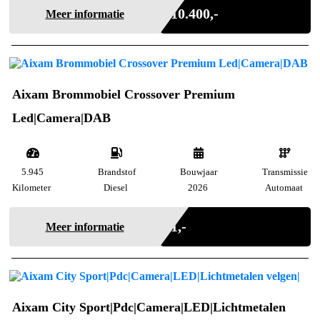
€ 10.400,-
Meer informatie
Aixam Brommobiel Crossover Premium
Led|Camera|DAB
5.945
Brandstof
Bouwjaar
Transmissie
Kilometer
Diesel
2026
Automaat
Marge
€ 1,-
Meer informatie
Aixam City Sport|Pdc|Camera|LED|Lichtmetalen