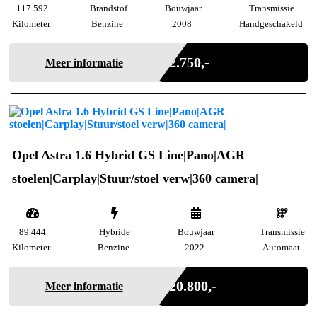
117.592
Brandstof
Bouwjaar
Transmissie
Kilometer
Benzine
2008
Handgeschakeld
Marge
€ 2.750,-
Meer informatie
Opel Astra 1.6 Hybrid GS Line|Pano|AGR
stoelen|Carplay|Stuur/stoel verw|360 camera|
89.444
Hybride
Bouwjaar
Transmissie
Kilometer
Benzine
2022
Automaat
Incl. BTW
€ 20.800,-
Meer informatie