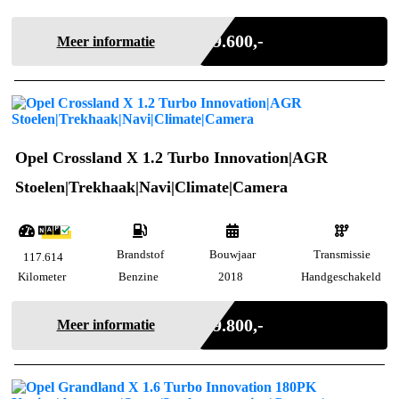
Marge
€ 9.600,-
Meer informatie
Opel Crossland X 1.2 Turbo Innovation|AGR
Stoelen|Trekhaak|Navi|Climate|Camera
Brandstof
Bouwjaar
Transmissie
117.614
Kilometer
Benzine
2018
Handgeschakeld
Marge
€ 9.800,-
Meer informatie