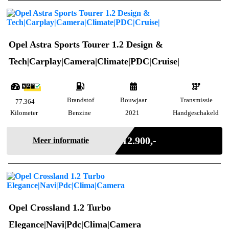
Opel Astra Sports Tourer 1.2 Design &
Tech|Carplay|Camera|Climate|PDC|Cruise|
Brandstof
Bouwjaar
Transmissie
77.364
Kilometer
Benzine
2021
Handgeschakeld
Incl. BTW
€ 12.900,-
Meer informatie
Opel Crossland 1.2 Turbo
Elegance|Navi|Pdc|Clima|Camera