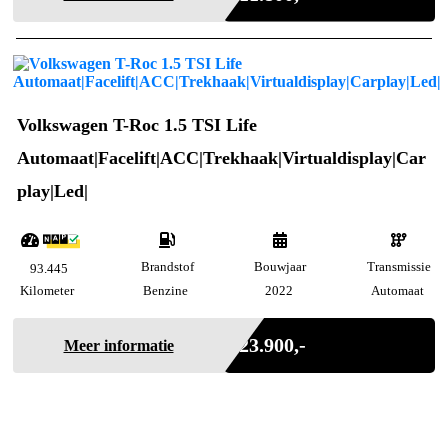
Volkswagen T-Roc 1.5 TSI Life
Automaat|Facelift|ACC|Trekhaak|Virtualdisplay|Car
play|Led|
Brandstof
Bouwjaar
Transmissie
93.445
Kilometer
Benzine
2022
Automaat
Incl. BTW
€ 23.900,-
Meer informatie