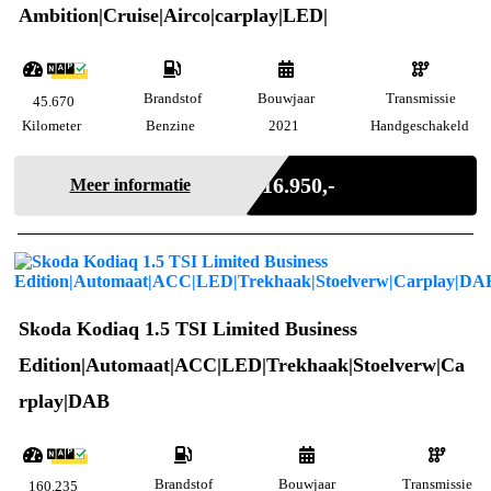
Ambition|Cruise|Airco|carplay|LED|
Brandstof
Bouwjaar
Transmissie
45.670
Kilometer
Benzine
2021
Handgeschakeld
Incl. BTW
€ 16.950,-
Meer informatie
Skoda Kodiaq 1.5 TSI Limited Business
Edition|Automaat|ACC|LED|Trekhaak|Stoelverw|Ca
rplay|DAB
Brandstof
Bouwjaar
Transmissie
160.235