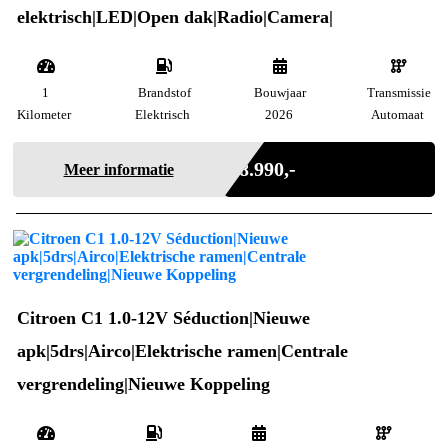
elektrisch|LED|Open dak|Radio|Camera|
1
Brandstof
Bouwjaar
Transmissie
Kilometer
Elektrisch
2026
Automaat
Incl. BTW
€ 8.990,-
Meer informatie
Citroen C1 1.0-12V Séduction|Nieuwe
apk|5drs|Airco|Elektrische ramen|Centrale
vergrendeling|Nieuwe Koppeling