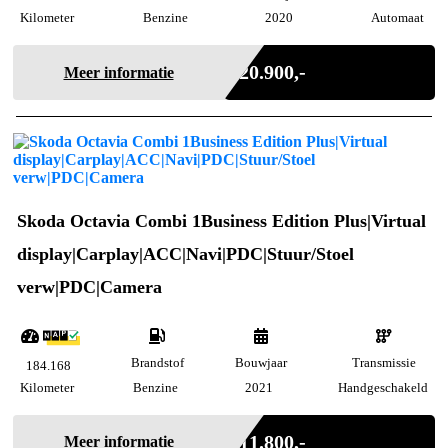
Kilometer
Benzine
2020
Automaat
Incl. BTW
€ 20.900,-
Meer informatie
Skoda Octavia Combi 1Business Edition Plus|Virtual
display|Carplay|ACC|Navi|PDC|Stuur/Stoel
verw|PDC|Camera
Brandstof
Bouwjaar
Transmissie
184.168
Kilometer
Benzine
2021
Handgeschakeld
Incl. BTW
€ 11.800,-
Meer informatie