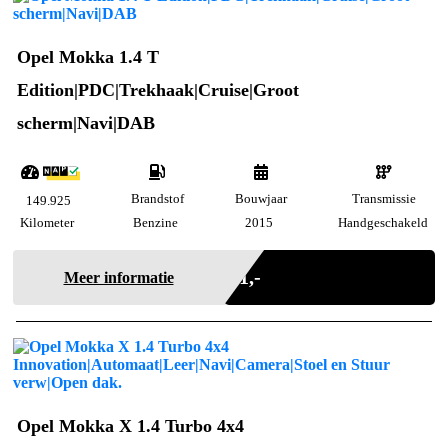
Opel Mokka 1.4 T
Edition|PDC|Trekhaak|Cruise|Groot
scherm|Navi|DAB
Brandstof
Bouwjaar
Transmissie
149.925
Kilometer
Benzine
2015
Handgeschakeld
Marge
€ 1,-
Meer informatie
Opel Mokka X 1.4 Turbo 4x4