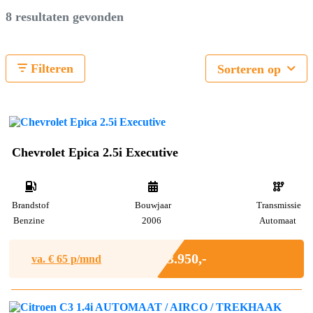
8 resultaten gevonden
Filteren
Sorteren op
Chevrolet Epica 2.5i Executive
Brandstof
Bouwjaar
Transmissie
Benzine
2006
Automaat
Marge
€ 3.950,-
va. €
65
p/mnd