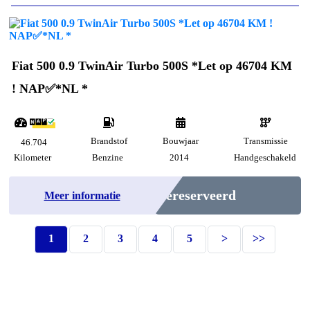
Fiat 500 0.9 TwinAir Turbo 500S *Let op 46704 KM
! NAP✅*NL *
Brandstof
Bouwjaar
Transmissie
46.704
Kilometer
Benzine
2014
Handgeschakeld
Gereserveerd
Meer informatie
1
2
3
4
5
>
>>