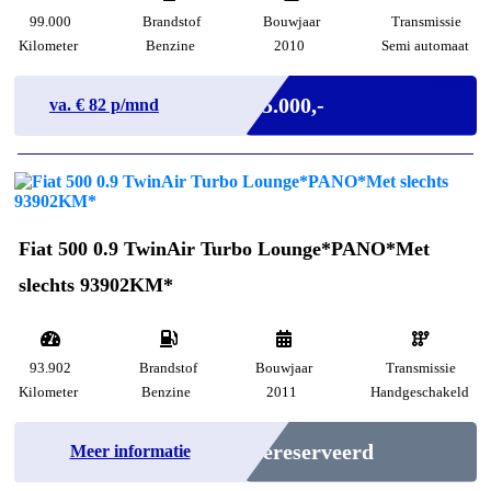
99.000
Brandstof
Bouwjaar
Transmissie
Kilometer
Benzine
2010
Semi automaat
Marge
€ 5.000,-
va. €
82
p/mnd
Fiat 500 0.9 TwinAir Turbo Lounge*PANO*Met
slechts 93902KM*
93.902
Brandstof
Bouwjaar
Transmissie
Kilometer
Benzine
2011
Handgeschakeld
Gereserveerd
Meer informatie