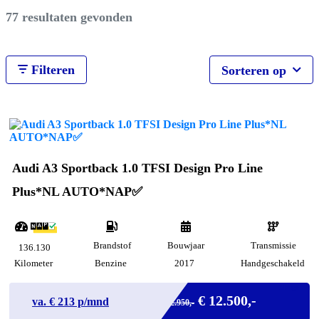
77 resultaten gevonden
Filteren
Sorteren op
Audi A3 Sportback 1.0 TFSI Design Pro Line
Plus*NL AUTO*NAP✅
Brandstof
Bouwjaar
Transmissie
136.130
Kilometer
Benzine
2017
Handgeschakeld
Marge
€ 12.500,-
va. €
213
p/mnd
€ 12.950,-