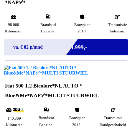
*NAP✅*
98.000
Brandstof
Bouwjaar
Transmissie
Kilometer
Benzine
2010
Automaat
Marge
€ 4.999,-
va. €
82
p/mnd
Fiat 500 1.2 Bicolore*NL AUTO *
Blue&Me*NAP✅*MULTI STUURWIEL
Brandstof
Bouwjaar
Transmissie
140.369
Kilometer
Benzine
2012
Handgeschakeld