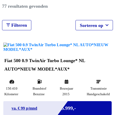
77 resultaten gevonden
Filteren
Sorteren op
Fiat 500 0.9 TwinAir Turbo Lounge* NL
AUTO*NIEUW MODEL*AUX*
150.410
Brandstof
Bouwjaar
Transmissie
Kilometer
Benzine
2015
Handgeschakeld
Marge
€ 5.999,-
va. €
99
p/mnd