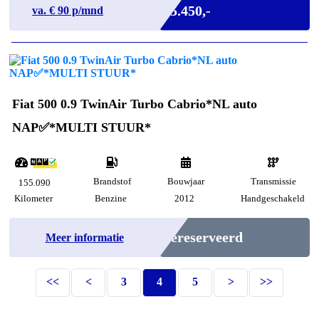
€ 5.450,-
va. €
90
p/mnd
Fiat 500 0.9 TwinAir Turbo Cabrio*NL auto
NAP✅*MULTI STUUR*
Brandstof
Bouwjaar
Transmissie
155.090
Kilometer
Benzine
2012
Handgeschakeld
Gereserveerd
Meer informatie
<<
<
3
4
5
>
>>