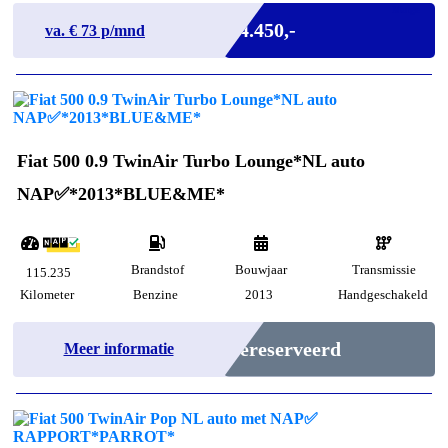
Marge
€ 4.450,-
va. €
73
p/mnd
Fiat 500 0.9 TwinAir Turbo Lounge*NL auto
NAP✅*2013*BLUE&ME*
Brandstof
Bouwjaar
Transmissie
115.235
Kilometer
Benzine
2013
Handgeschakeld
Gereserveerd
Meer informatie